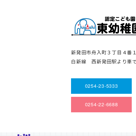
新発田市舟入町３丁目４番
白新線 西新発田駅より車
0254-23-5333
0254-22-6688