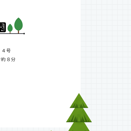
１４号
で約８分