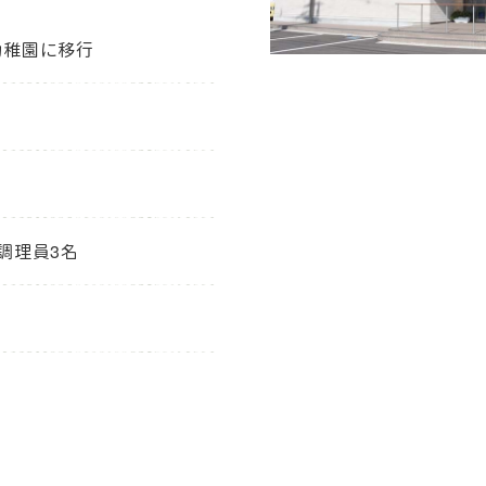
幼稚園に移行
調理員3名