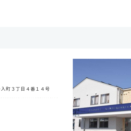
舟入町３丁目４番１４号
日