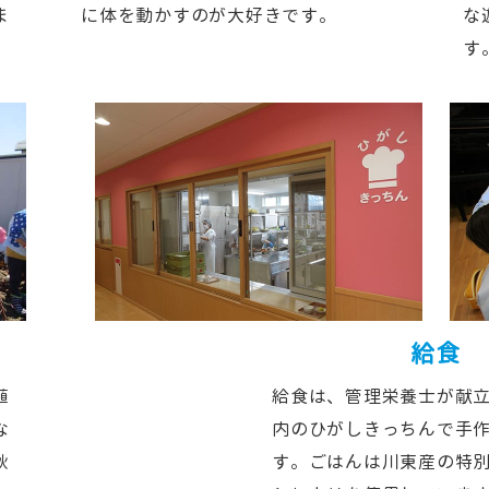
ま
に体を動かすのが大好きです。
な
す
給食
植
給食は、管理栄養士が献
な
内のひがしきっちんで手
秋
す。ごはんは川東産の特