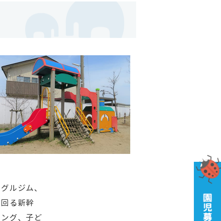
ングルジム、
る回る新幹
キング、子ど