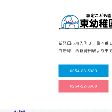
新発田市舟入町３丁目４番
白新線 西新発田駅より車
0254-23-5333
0254-22-6688