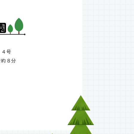
１４号
で約８分